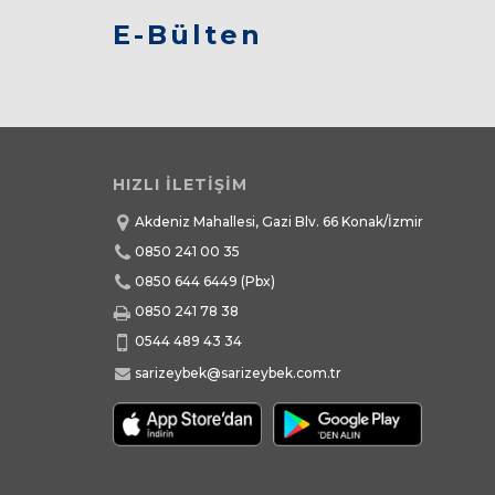
E-Bülten
HIZLI İLETİŞİM
Akdeniz Mahallesi, Gazi Blv. 66 Konak/İzmir
0850 241 00 35
0850 644 6449
(Pbx)
0850 241 78 38
0544 489 43 34
sarizeybek@sarizeybek.com.tr