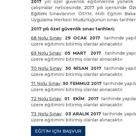
2017
yılı özel güvenlik eğitimlerine yöneli
çalışmalar neticesinde,
2017 yılı
içerisinde
Öz
Eğitimi
Sınavlarının ÖSYM, Milli Eğitim Bakan
Uygulama Merkezi Müdürlüğünün sınav tarihleri
2017 yılı özel güvenlik sınav tarihleri;
68 Nolu Sınav
;
29 OCAK 2017
tarihinde yapıl
üzere eğitimini bitirmiş olanlar alınacaktır.
69 Nolu Sınav
;
05 MART 2017
tarihinde yapı
üzere eğitimini bitirmiş olanlar alınacaktır.
70 Nolu Sınav
;
30 NİSAN 2017
tarihinde yapı
üzere eğitimini bitirmiş olanlar alınacaktır.
71 Nolu Sınav
;
30 TEMMUZ 2017
tarihinde yapıl
üzere eğitimini bitirmiş olanlar alınacaktır.
72 Nolu Sınav
;
01 EKİM 2017
tarihinde yapıla
üzere eğitimini bitirmiş olanlar alınacaktır.
73 Nolu Sınav
;
03 ARALIK 2017
tarihinde yapıl
üzere eğitimini bitirmiş olanlar alınacaktır.
EĞİTİM İÇİN BAŞVUR