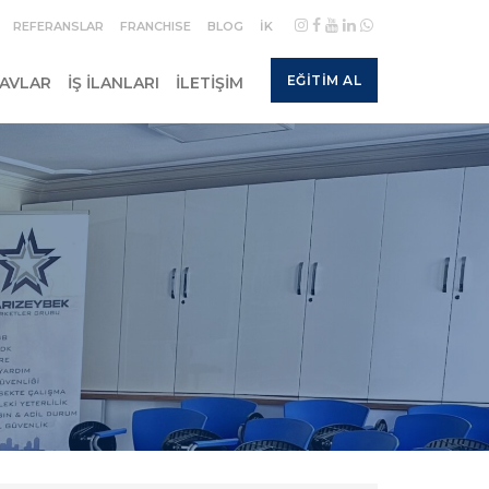
REFERANSLAR
FRANCHISE
BLOG
İK
EĞITIM AL
NAVLAR
İŞ İLANLARI
İLETIŞIM