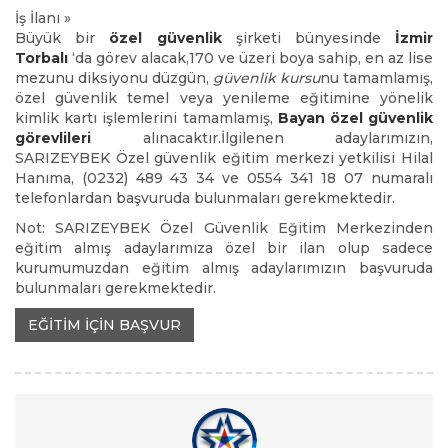
İş İlanı »
Büyük bir
özel güvenlik
şirketi bünyesinde
İzmir
Torbalı
‘da görev alacak,170 ve üzeri boya sahip, en az lise
mezunu diksiyonu düzgün,
güvenlik kursu
nu tamamlamış,
özel güvenlik temel veya yenileme eğitimine yönelik
kimlik kartı işlemlerini tamamlamış,
Bayan özel güvenlik
görevlileri
alınacaktır.İlgilenen adaylarımızın,
SARIZEYBEK Özel güvenlik eğitim merkezi yetkilisi Hilal
Hanıma, (0232) 489 43 34 ve 0554 341 18 07 numaralı
telefonlardan başvuruda bulunmaları gerekmektedir.
Not: SARIZEYBEK Özel Güvenlik Eğitim Merkezinden
eğitim almış adaylarımıza özel bir ilan olup sadece
kurumumuzdan eğitim almış adaylarımızın başvuruda
bulunmaları gerekmektedir.
EĞİTİM İÇİN BAŞVUR