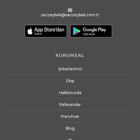
sarizeybek@sarizeybek.com.tr
KURUMSAL
Şirketlerimiz
Ekip
Hakkımızda
Referanslar
Franchıse
Blog