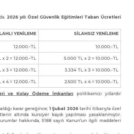
da,
2026 yılı Özel Güvenlik Eğitimleri Taban Ücretleri
İLAHLI YENİLEME
SİLAHSIZ YENİLEME
12.000.-TL
10.000.-TL
 x 2 = 12.000.-TL
5.000 TL x 2 = 10.000.-TL
 x 3 = 12.000.-TL
3.334 TL x 3 = 10.000.-TL
 x 4 = 12.000.-TL
2.500 TL x 4 = 10.000.-TL
eri ve Kolay Ödeme İmkanları
politikamızı yıllardır
aldığı karar gereğince;
1 Şubat 2026
tarihi itibarıyla özel
lerin altında kursiyer kaydı yapılması yasaklanmıştır.
urumlar hakkında, 5188 sayılı Kanun’un ilgili maddeleri