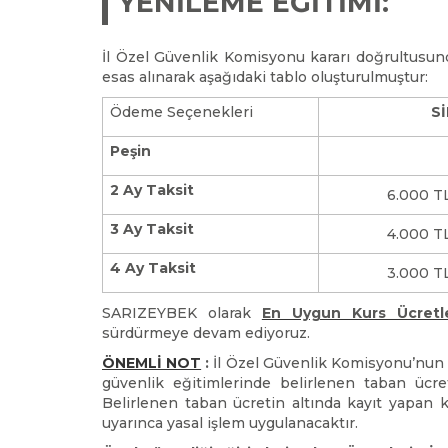
YENİLEME EĞİTİMİ:
İl Özel Güvenlik Komisyonu kararı doğrultusun
esas alınarak aşağıdaki tablo oluşturulmuştur:
Ödeme Seçenekleri
S
Peşin
2 Ay Taksit
6.000 TL
3 Ay Taksit
4.000 TL
4 Ay Taksit
3.000 TL
SARIZEYBEK olarak
En Uygun Kurs Ücretl
sürdürmeye devam ediyoruz.
ÖNEMLİ NOT
:
İl Özel Güvenlik Komisyonu’nun 
güvenlik eğitimlerinde belirlenen taban ücret
Belirlenen taban ücretin altında kayıt yapan k
uyarınca yasal işlem uygulanacaktır.