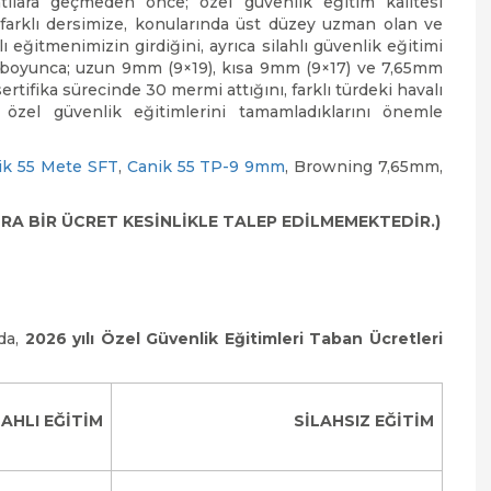
ıntılara geçmeden önce; özel güvenlik eğitim kalitesi
 farklı dersimize, konularında üst düzey uzman olan ve
 eğitmenimizin girdiğini, ayrıca silahlı güvenlik eğitimi
 boyunca; uzun 9mm (9×19), kısa 9mm (9×17) ve 7,65mm
sertifika sürecinde 30 mermi attığını, farklı türdeki havalı
k özel güvenlik eğitimlerini tamamladıklarını önemle
ik 55 Mete SFT
,
Canik 55 TP-9 9mm
, Browning 7,65mm,
RA BİR ÜCRET KESİNLİKLE TALEP EDİLMEMEKTEDİR.)
da,
2026 yılı Özel Güvenlik Eğitimleri Taban Ücretleri
LAHLI EĞİTİM
SİLAHSIZ EĞİTİM