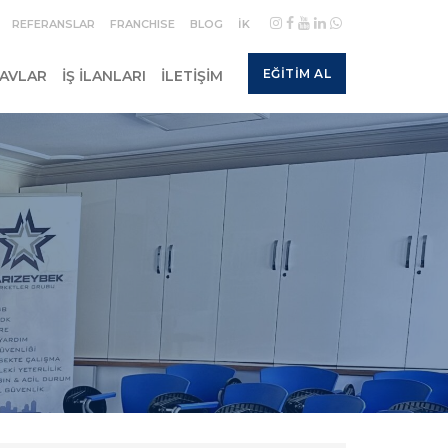
REFERANSLAR
FRANCHISE
BLOG
İK
EĞITIM AL
NAVLAR
İŞ İLANLARI
İLETIŞIM