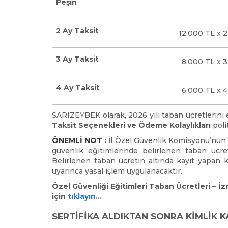
Peşin
2 Ay Taksit
12.000 TL x 2
3 Ay Taksit
8.000 TL x 3
4 Ay Taksit
6.000 TL x 4
SARIZEYBEK olarak, 2026 yılı taban ücretlerini e
Taksit Seçenekleri ve Ödeme Kolaylıkları
poli
ÖNEMLİ NOT
:
İl Özel Güvenlik Komisyonu’nun 
güvenlik eğitimlerinde belirlenen taban ücret
Belirlenen taban ücretin altında kayıt yapan k
uyarınca yasal işlem uygulanacaktır.
Özel Güvenliği Eğitimleri Taban Ücretleri – İ
için
tıklayın
…
SERTİFİKA ALDIKTAN SONRA KİMLİK K