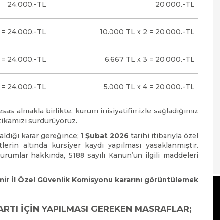
24.000.-TL
20.000.-TL
 = 24.000.-TL
10.000 TL x 2 = 20.000.-TL
 = 24.000.-TL
6.667 TL x 3 = 20.000.-TL
 = 24.000.-TL
5.000 TL x 4 = 20.000.-TL
sas almakla birlikte; kurum inisiyatifimizle sağladığımız
tikamızı sürdürüyoruz.
aldığı karar gereğince;
1 Şubat 2026
tarihi itibarıyla özel
lerin altında kursiyer kaydı yapılması yasaklanmıştır.
urumlar hakkında, 5188 sayılı Kanun’un ilgili maddeleri
zmir İl Özel Güvenlik Komisyonu kararını görüntülemek
ARTI İÇİN YAPILMASI GEREKEN MASRAFLAR;