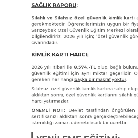
SAĞLIK RAPORU
;
Silahlı ve Silahsız özel güvenlik kimlik kartı
a
gerekmektedir. Öğrencilerimizin uygun bir fiy
Sarızeybek Özel Güvenlik Eğitim Merkezi olarak 
bilgilendiririz. 2026 yılı için; “özel güvenlik g
civarındadır.
KİMLİK KARTI HARCI
;
2026 yılı itibari ile
8.574.-TL
olup, bağlı bulunula
güvenlik eğitimi için aynı miktar geçerlidir. Ö
gereken her hangi
başka bir masraf yoktur
.
Silahsız özel güvenlik kimlik kartına sahip olup h
aldıktan sonra, özel güvenlik kartlarını silahlı
harcı yatırmazlar.
ÖNEMLİ NOT:
Devlet tarafından öngörülen 
sertifikanızı aldıktan sonra gerçekleştirebilec
istenildiği zaman ödenebilecek bir ücrettir.