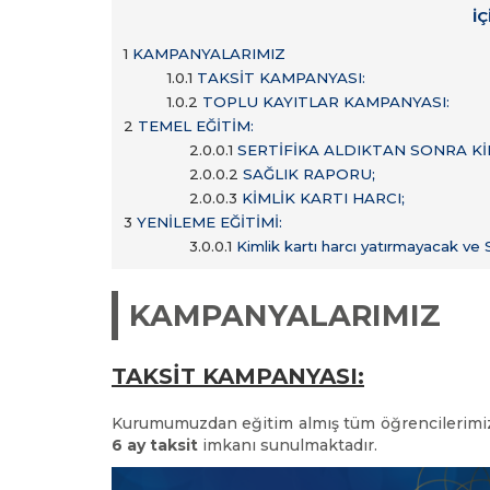
İ
1
KAMPANYALARIMIZ
1.0.1
TAKSİT KAMPANYASI:
1.0.2
TOPLU KAYITLAR KAMPANYASI:
2
TEMEL EĞİTİM:
2.0.0.1
SERTİFİKA ALDIKTAN SONRA KİM
2.0.0.2
SAĞLIK RAPORU;
2.0.0.3
KİMLİK KARTI HARCI;
3
YENİLEME EĞİTİMİ:
3.0.0.1
Kimlik kartı harcı yatırmayacak ve 
KAMPANYALARIMIZ
TAKSİT KAMPANYASI:
Kurumumuzdan eğitim almış tüm öğrencilerimize
6 ay taksit
imkanı sunulmaktadır.