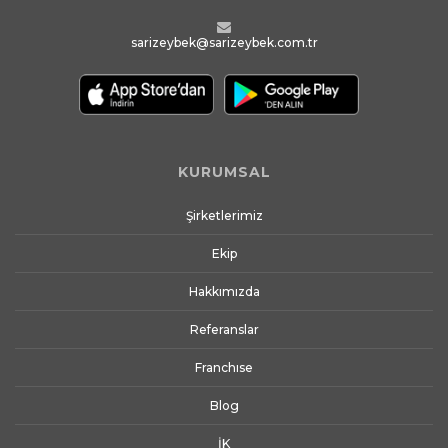
sarizeybek@sarizeybek.com.tr
KURUMSAL
Şirketlerimiz
Ekip
Hakkımızda
Referanslar
Franchıse
Blog
İK